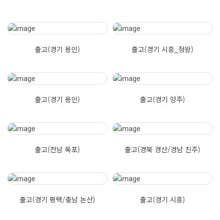
출고(경기 용인)
출고(경기 시흥_정왕)
출고(경기 용인)
출고(경기 양주)
출고(전남 목포)
출고(경북 경산/경남 진주)
출고(경기 평택/충남 논산)
출고(경기 시흥)