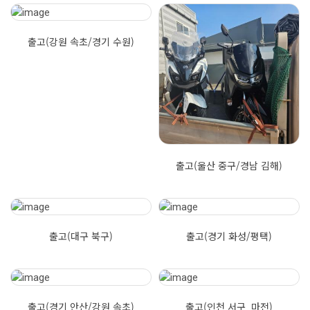
출고(강원 속초/경기 수원)
출고(울산 중구/경남 김해)
출고(대구 북구)
출고(경기 화성/평택)
출고(경기 안산/강원 속초)
출고(인천 서구_마전)