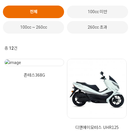
전체
100cc 미만
100cc ~ 260cc
260cc 초과
총
12
건
존테스368G
디앤에이모터스 UHR125