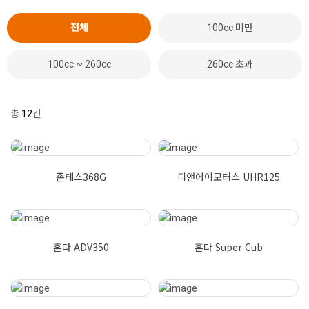
전체
100cc 미만
100cc ~ 260cc
260cc 초과
총
12
건
존테스368G
디앤에이모터스 UHR125
혼다 ADV350
혼다 Super Cub